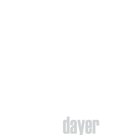
So
Es
Te