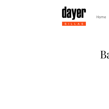
Home
B