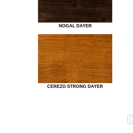
NOGAL DAYER
CEREZO STRONG DAYER
ler 512
peranza - Santa Fe - Argentina
l (03496) 41 2036